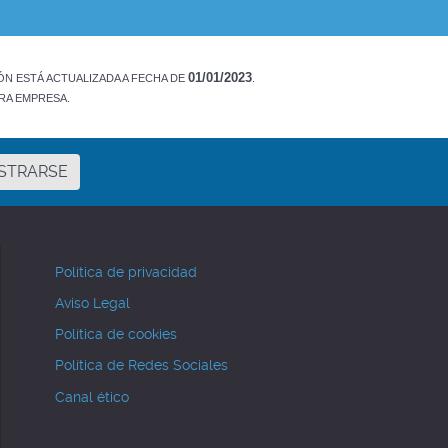
01/01/2023
N ESTÁ ACTUALIZADA A FECHA DE
.
RA EMPRESA.
ISTRARSE
Política de privacidad
Aviso Legal
Política de cookies
Política de Redes Sociales
trar contraseña
Canal ético