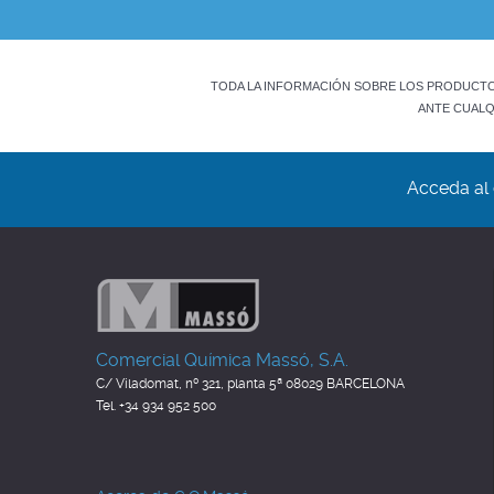
TODA LA INFORMACIÓN SOBRE LOS PRODUCTOS
ANTE CUALQ
Acceda al 
Comercial Química Massó, S.A.
C/ Viladomat, nº 321, planta 5ª
08029 BARCELONA
Tel. +34 934 952 500