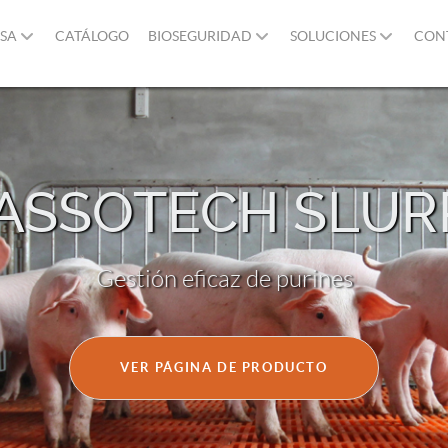
SA
CATÁLOGO
BIOSEGURIDAD
SOLUCIONES
CON
ASSOTECH SLUR
Gestión eficaz de purines
VER PÁGINA DE PRODUCTO