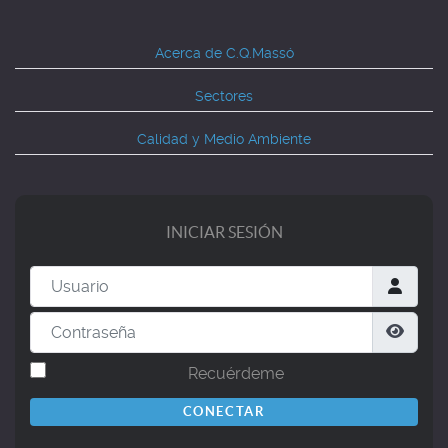
Acerca de C.Q.Massó
Sectores
Calidad y Medio Ambiente
INICIAR SESIÓN
Usuario
Contraseña
Mostr
Recuérdeme
CONECTAR