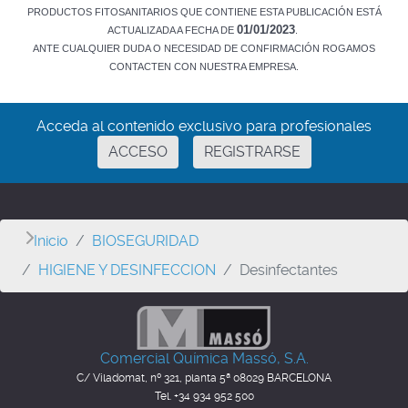
PRODUCTOS FITOSANITARIOS QUE CONTIENE ESTA PUBLICACIÓN ESTÁ
01/01/2023
ACTUALIZADA A FECHA DE
.
ANTE CUALQUIER DUDA O NECESIDAD DE CONFIRMACIÓN ROGAMOS
CONTACTEN CON NUESTRA EMPRESA.
Acceda al contenido exclusivo para profesionales
ACCESO
REGISTRARSE
Inicio
BIOSEGURIDAD
HIGIENE Y DESINFECCION
Desinfectantes
Comercial Química Massó, S.A.
C/ Viladomat, nº 321, planta 5ª
08029 BARCELONA
Tel. +34 934 952 500