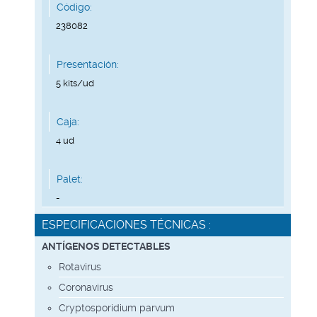
Código:
238082
,
Presentación:
5 kits/ud
,
Caja:
4 ud
,
Palet:
-
ESPECIFICACIONES TÉCNICAS :
ANTÍGENOS DETECTABLES
Rotavirus
Coronavirus
Cryptosporidium parvum